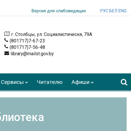
РУС
БЕЛ
ENG
Версия для слабовидящих
г. Столбцы, ул. Социалистическя, 79А
(801717)7-67-23
(801717)7-56-48
library@mailst.gov.by
Сервисы
Читателю
Афиши
блиотека