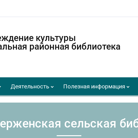
еждение культуры
альная районная библиотека
Деятельность
Полезная информация
ерженская сельская би