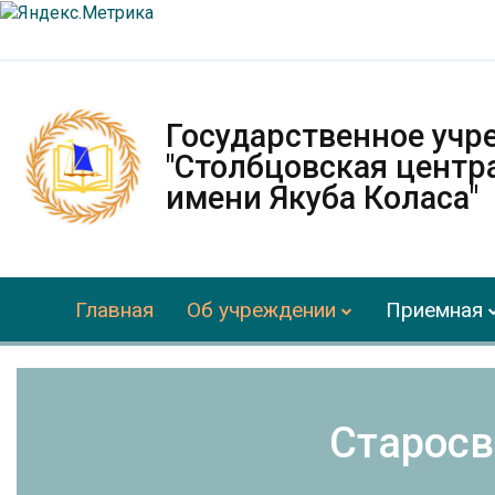
Государственное учр
"Столбцовская центр
имени Якуба Коласа"
Главная
Об учреждении
Приемная
Старосв